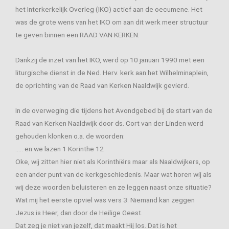
het Interkerkelijk Overleg (IKO) actief aan de oecumene. Het
was de grote wens van het IKO om aan dit werk meer structuur
te geven binnen een RAAD VAN KERKEN.
Dankzij de inzet van het IKO, werd op 10 januari 1990 met een
liturgische dienst in de Ned. Herv. kerk aan het Wilhelminaplein,
de oprichting van de Raad van Kerken Naaldwijk gevierd.
In de overweging die tijdens het Avondgebed bij de start van de
Raad van Kerken Naaldwijk door ds. Cort van der Linden werd
gehouden klonken o.a. de woorden:
….. en we lazen 1 Korinthe 12
Oke, wij zitten hier niet als Korinthiërs maar als Naaldwijkers, op
een ander punt van de kerkgeschiedenis. Maar wat horen wij als
wij deze woorden beluisteren en ze leggen naast onze situatie?
Wat mij het eerste opviel was vers 3: Niemand kan zeggen
Jezus is Heer, dan door de Heilige Geest.
Dat zeg je niet van jezelf, dat maakt Hij los. Dat is het