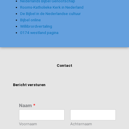
Nederlands Bijbel Genootschap
Rooms-Katholieke Kerk in Nederland
De Bijbel in de Nederlandse cultuur
Bijbel online
Willibrordvertaling
0174 westland pagina
Contact
Bericht versturen
Naam
*
Voornaam
Achternaam